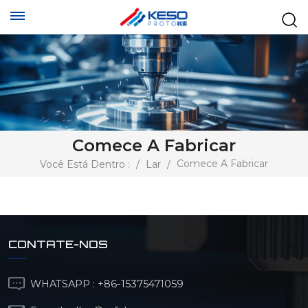
Comece A Fabricar
Comece A Fabricar
Você Está Dentro :
/
Lar
/
CONTATE-NOS
WHATSAPP :
+86-15375471059