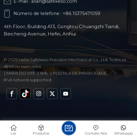
E-mail :
allan@safekeso.com
Número de telefone :
+86 15375471059
4th Floor, Building A13, Gongtou Chuangzhi Tiandi,
Beicheng Avenue, Hefei, Anhui
© 2026 Hefei Safekeso Precision Mechanical Co., Ltd. Todos os
direitos reservados.
|
MAPA DO SITE
|
XML
|
POLÍTICA DE PRIVACIDADE
IPv6 network supported.
Lar
Produtos
Contate-Nos
Whatsapp