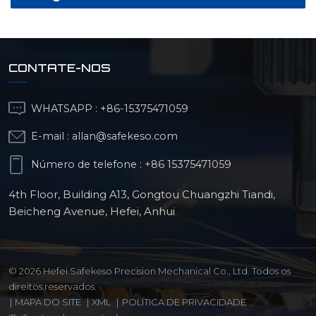
CONTATE-NOS
WHATSAPP :
+86-15375471059
E-mail :
allan@safekeso.com
Número de telefone :
+86 15375471059
4th Floor, Building A13, Gongtou Chuangzhi Tiandi,
Beicheng Avenue, Hefei, Anhui
© 2026 Hefei Safekeso Precision Mechanical Co., Ltd. Todos os
direitos reservados.
|
MAPA DO SITE
|
XML
|
POLÍTICA DE PRIVACIDADE