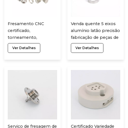
Fresamento CNC
Venda quente 5 eixos
certificado,
alumínio latão precisão
torneamento,
fabricação de peças de
usinagem, aço
titânio inoxidável
Ver Detalhes
Ver Detalhes
inoxidável, peças não
serviços de usinagem
padronizadas, serviço
CNC
de usinagem CNC
Serviço de fresagem de
Certificado Variedade