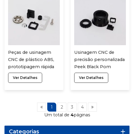
Peças de usinagem
Usinagem CNC de
CNC de plástico ABS,
precisão personalizada
prototipagem rápida
Peek Black Pom
de aço inoxidável,
Uhmw Acrílico Tingido
Ver Detalhes
Ver Detalhes
serviços de
Nylon Pvc Ptfe Pmma
processamento de
Peça Serviço
plástico CNC
personalizados
1
2
3
4
Um total de
4
páginas
Categorias