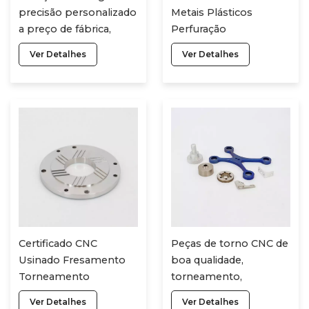
precisão personalizado
Metais Plásticos
a preço de fábrica,
Perfuração
impressão de
Fresamento Latão
Ver Detalhes
Ver Detalhes
protótipos de metal
Cobre Alumínio Latão
em 3D, peças
Peek Micro Usinagem
OEM/ODM, usinagem
CNC Peças
CNC.
Certificado CNC
Peças de torno CNC de
Usinado Fresamento
boa qualidade,
Torneamento
torneamento,
Torneamento
fresamento, peças de
Ver Detalhes
Ver Detalhes