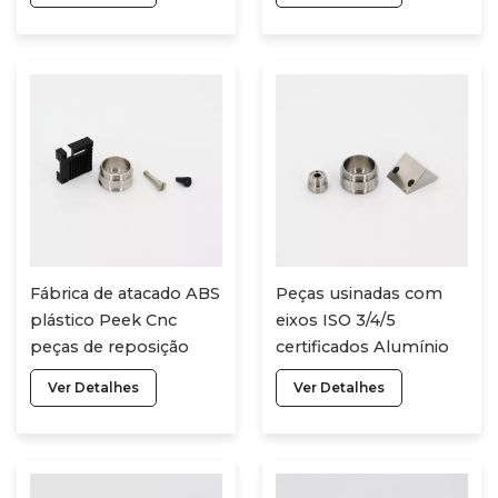
Perfuração CNC
hardware de plástico
Alumínio Titânio Peças
personalizadas,
Mentais CNC
personalização de
Acessórios Peças
peças de usinagem
CNC
Fábrica de atacado ABS
Peças usinadas com
plástico Peek Cnc
eixos ISO 3/4/5
peças de reposição
certificados Alumínio
personalização CNC
Titânio Latão Aço
Ver Detalhes
Ver Detalhes
usinagem peças
inoxidável
Torneamento
Fresamento Serviços
de usinagem CNC