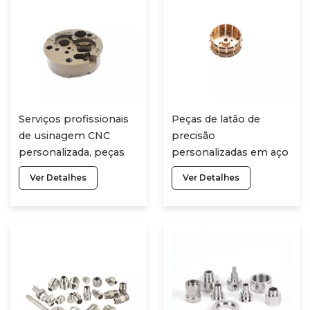
Serviços profissionais
Peças de latão de
de usinagem CNC
precisão
personalizada, peças
personalizadas em aço
de automóveis,
inoxidável, fresamento
Ver Detalhes
Ver Detalhes
perfuração,
CNC, torneamento de
prototipagem rápida,
metal de precisão,
torneamento,
usinagem CNC, peças
fresamento, peças de
de usinagem
metal e aço