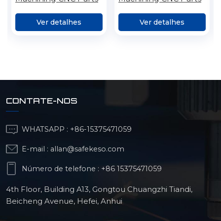
Processamento de
peças irregulares
Ver detalhes
Ver detalhes
CONTATE-NOS
WHATSAPP :
+86-15375471059
E-mail :
allan@safekeso.com
Número de telefone :
+86 15375471059
4th Floor, Building A13, Gongtou Chuangzhi Tiandi,
Beicheng Avenue, Hefei, Anhui