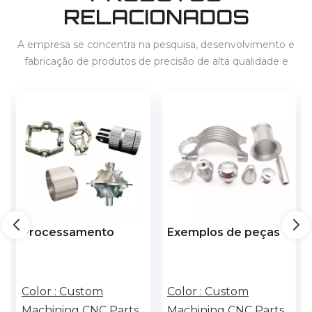
RELACIONADOS
A empresa se concentra na pesquisa, desenvolvimento e
fabricação de produtos de precisão de alta qualidade e
fornece serviços para 3C, eletrodomésticos, novos veículos
de energia, armazenamento de energia, etc., no país e no
exterior.
Exemplos de peças
Serviço de usinagem
mecânicas da tampa
CNC para válvulas de
&nbsp; &nbsp;
do motor Fixadores
titânio com material
de fabricação
isolante de alta
Color :
Custom
Color :
Customized
inteligente
qualidade.
Machining CNC Parts
OEM ODM