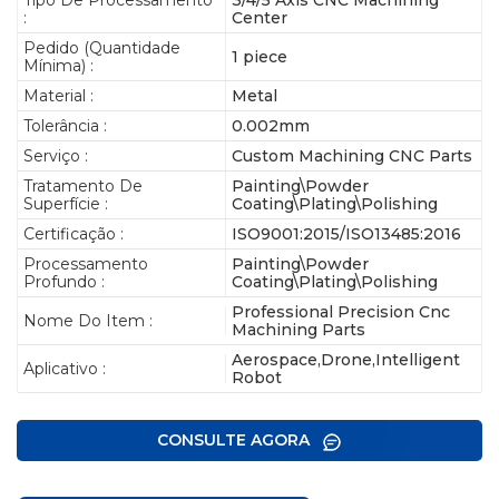
:
Center
Pedido (quantidade
1 piece
Mínima) :
Material :
Metal
Tolerância :
0.002mm
Serviço :
Custom Machining CNC Parts
Tratamento De
Painting\Powder
Superfície :
Coating\Plating\Polishing
Certificação :
ISO9001:2015/ISO13485:2016
Processamento
Painting\Powder
Profundo :
Coating\Plating\Polishing
Professional Precision Cnc
Nome Do Item :
Machining Parts
Aerospace,Drone,Intelligent
Aplicativo :
Robot
CONSULTE AGORA