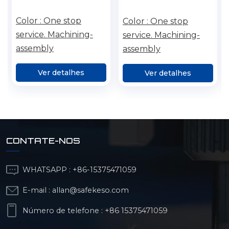
personalizada, peças
CNC, torneamento e
usinadas em
fresagem de peças
Color :
One stop
Color :
One stop
alumínio, torno cnc,
compostas de
service. Machining-
service. Machining-
serviço de 3 eixos,
precisão, peças para
assembly
assembly
robô, usinagem de 5
robôs, serviços CNC.
eixos
Ver detalhes
Ver detalhes
CONTATE-NOS
WHATSAPP :
+86-15375471059
E-mail :
allan@safekeso.com
Número de telefone :
+86 15375471059