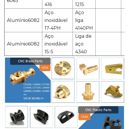
6063
416
1215
Aço
Aço
Alumínio6082
inoxidável
liga
17-4PH
4140PH
Aço
Liga de
Alumínio6082
inoxidável
aço
15-5
4340