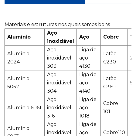
Materiais e estruturas nos quais somos bons
Aço
Alumínio
Aço
Cobre
Ti
inoxidável
Aço
Liga de
Alumínio
Latão
inoxidável
aço
2º
2024
C230
303
4130
Aço
Liga de
Alumínio
Latão
inoxidável
aço
5º
5052
C360
304
4140
Aço
Liga de
Cobre
Alumínio 6061
inoxidável
aço
101
316
1018
Aço
Liga de
Alumínio
inoxidável
aço
Cobre110