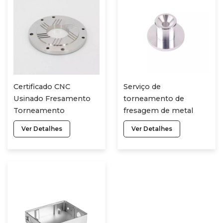
Certificado CNC
Serviço de
Usinado Fresamento
torneamento de
Torneamento
fresagem de metal
Torneamento
personalizado OEM
Ver Detalhes
Ver Detalhes
Perfuração CNC
aço/alumínio/latão Cnc
Alumínio Titânio Peças
Mentais CNC
Acessórios Peças