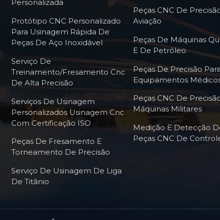
Personalizada
tudo bem. É aí que serviços
Peças CNC De Precisão
preenchem a lacuna, com ent
Protótipo CNC Personalizado
Aviação
nenhuma dor de cabeça para
Para Usinagem Rápida De
Peças De Máquinas Qu
completos para metais de t
Peças De Aço Inoxidável
E De Petróleo
especializados, feedback e
Serviço De
que se adaptam à sua necess
Peças De Precisão Par
Treinamento/fresamento Cnc
prototipando ou produzindo
Equipamentos Médico
De Alta Precisão
impecáveis, sem que você p
Peças CNC De Precisão
ver como o CNC pode trans
Serviços De Usinagem
Máquinas Militares
Personalizados Usinagem Cnc
Com Certificação ISO
Medição E Detecção D
Peças CNC De Control
Peças De Fresamento E
Torneamento De Precisão
Serviço De Usinagem De Liga
De Titânio