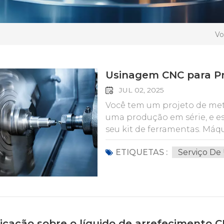
Vo
Usinagem CNC para Pr
JUL 02, 2025
Você tem um projeto de meta
uma produção em série, e es
seu kit de ferramentas. Má
sofisticados para gigantes in
ETIQUETAS :
Serviço De
tamanhos contam com elas p
com precisão inabalável. M
salto? Não se trata apenas d
saber quando métodos manu
terceirização simplesmente n
figurativamente. Neste guia,
icação sobre o líquido de arrefecimento 