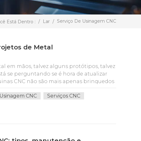
Serviço De Usinagem CNC
/
Lar
/
cê Está Dentro :
ojetos de Metal
l em mãos, talvez alguns protótipos, talvez
tá se perguntando se é hora de atualizar
quinas CNC não são mais apenas brinquedos
dustriais. Hoje, oficinas de todos os
 Usinagem CNC
Serviços CNC
ara corte, moinho, furar, e moldar metal
as quando é o momento certo para dar esse
e ter equipamentos incríveis. Trata-se de
ais, ferramentas tradicionais ou mesmo a
ão são mais suficientes, literal e
 analisaremos cinco sinais inconfundíveis
CNC: tipos, manutenção e