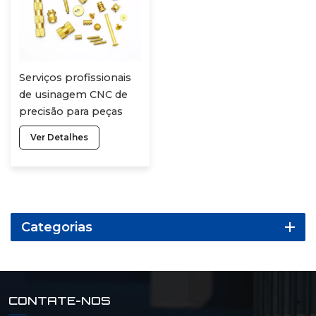
Serviços profissionais
de usinagem CNC de
precisão para peças
micro em cobre e
Ver Detalhes
latão, sob encomenda
(OEM/ODM).
Categorias
CONTATE-NOS