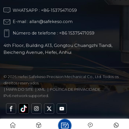
WHATSAPP :
+86-15375471059
E-mail :
allan@safekeso.com
Número de telefone :
+86 15375471059
4th Floor, Building A13, Gongtou Chuangzhi Tiandi,
Beicheng Avenue, Hefei, Anhui
© 2026 Hefei Safekeso Precision Mechanical Co., Ltd. Todos os
direitos reservados.
|
MAPA DO SITE
|
XML
|
POLÍTICA DE PRIVACIDADE
IPv6 network supported.