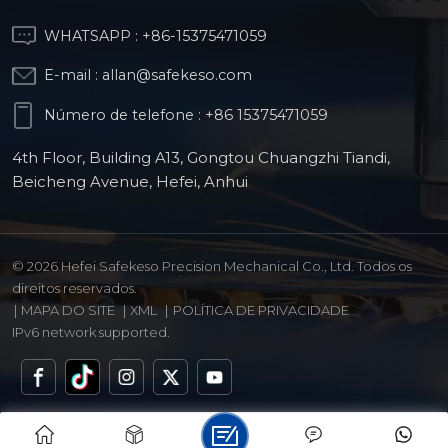
WHATSAPP :
+86-15375471059
E-mail :
allan@safekeso.com
Número de telefone :
+86 15375471059
4th Floor, Building A13, Gongtou Chuangzhi Tiandi,
Beicheng Avenue, Hefei, Anhui
© 2026 Hefei Safekeso Precision Mechanical Co., Ltd. Todos os
direitos reservados.
|
MAPA DO SITE
|
XML
|
POLÍTICA DE PRIVACIDADE
IPv6 network supported.