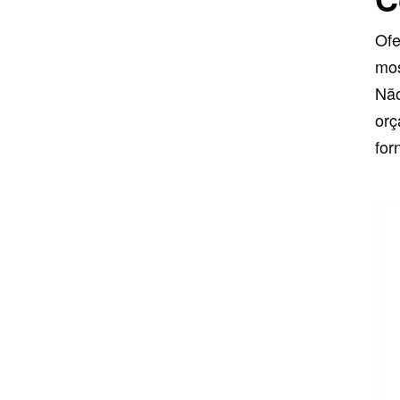
automotivas
Ofe
mos
Não
orç
for