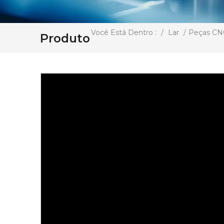
/
Lar
/
Peças CN
Você Está Dentro :
Produto