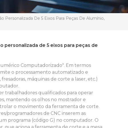
o Personalizada De 5 Eixos Para Peças De Alumínio,
o personalizada de 5 eixos para peças de
 Numérico Computadorizado". Em termos
rmite o processamento automatizado e
fresadoras, máquinas de corte a laser, etc.)
putador.
er trabalhadores qualificados para operar
s, mantendo os olhos no mostrador e
trolar o movimento da ferramenta de corte.
res/programadores de CNC inserem as
um programa (código G) no computador. O
, que aciona a ferramenta de corte e a mesa