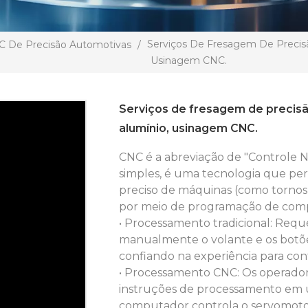
Serviços De Fresagem De Precisã
C De Precisão Automotivas
/
Usinagem CNC.
Serviços de fresagem de precisã
alumínio, usinagem CNC.
CNC é a abreviação de "Controle
simples, é uma tecnologia que pe
preciso de máquinas (como tornos, 
por meio de programação de com
• Processamento tradicional: Requ
manualmente o volante e os botõe
confiando na experiência para con
• Processamento CNC: Os operado
instruções de processamento em 
computador controla o servomotor