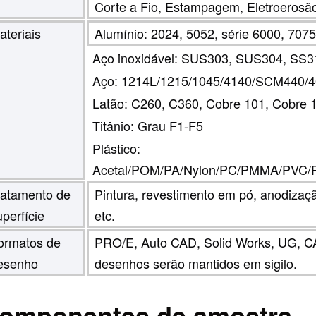
Corte a Fio, Estampagem, Eletroerosã
ateriais
Alumínio: 2024, 5052, série 6000, 7075,
Aço inoxidável: SUS303, SUS304, SS31
Aço: 1214L/1215/1045/4140/SCM440/4
Latão: C260, C360, Cobre 101, Cobre 
Titânio: Grau F1-F5
Plástico:
Acetal/POM/PA/Nylon/PC/PMMA/PVC/PU
ratamento de
Pintura, revestimento em pó, anodiza
uperfície
etc.
ormatos de
PRO/E, Auto CAD, Solid Works, UG, 
esenho
desenhos serão mantidos em sigilo.
omponentes de amostra