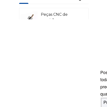
Peças CNC de
precisão para
aviação
Peças CNC para
Radar a Laser
Peças para
Pos
máquinas de
tod
petróleo e químicas
pre
qua
Peças CNC de
P
precisão para