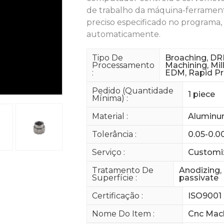
de trabalho da máquina-ferramen
preciso especificado no programa
automaticamente.
Tipo De
Broaching, DRI
Processamento
Machining, Mil
:
EDM, Rapid Pr
Pedido (quantidade
1 piece
Mínima) :
Material :
Aluminum,
Tolerância :
0.05-0.
Serviço :
Customiz
Tratamento De
Anodizing, 
Superfície :
passivate
Certificação :
ISO9001
Nome Do Item :
Cnc Mac