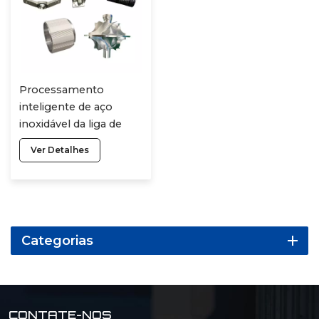
Processamento
inteligente de aço
inoxidável da liga de
fabricação dos
Ver Detalhes
prendedores da caixa
do computador de
peças irregulares
Categorias
CONTATE-NOS