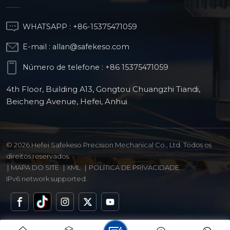
WHATSAPP :
+86-15375471059
E-mail :
allan@safekeso.com
Número de telefone :
+86 15375471059
4th Floor, Building A13, Gongtou Chuangzhi Tiandi,
Beicheng Avenue, Hefei, Anhui
© 2026 Hefei Safekeso Precision Mechanical Co., Ltd. Todos os
direitos reservados.
|
MAPA DO SITE
|
XML
|
POLÍTICA DE PRIVACIDADE
IPv6 network supported.