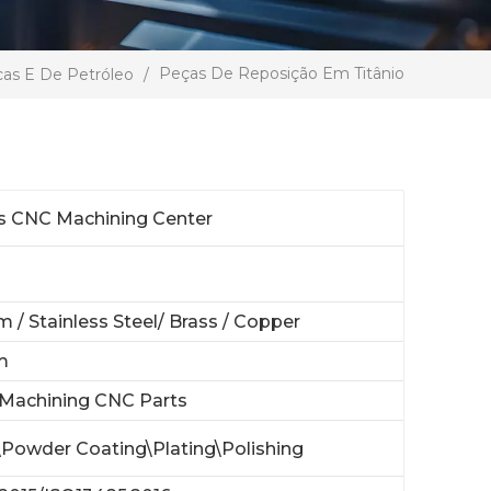
Peças De Reposição Em Titânio
as E De Petróleo
/
is CNC Machining Center
 / Stainless Steel/ Brass / Copper
m
Machining CNC Parts
\Powder Coating\Plating\Polishing