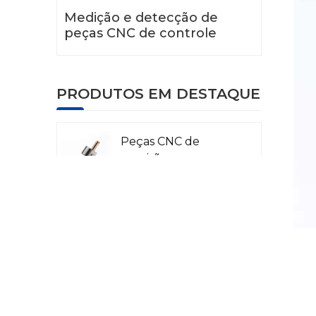
Medição e detecção de
peças CNC de controle
PRODUTOS EM DESTAQUE
Peças CNC de
precisão para
aviação
Peças CNC para
Radar a Laser
Peças para