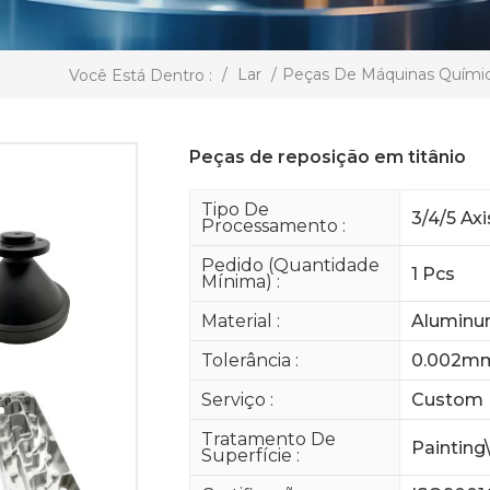
/
Lar
/
Peças De Máquinas Químic
Você Está Dentro :
Peças de reposição em titânio
Tipo De
3/4/5 Ax
Processamento :
Pedido (quantidade
1 Pcs
Mínima) :
Material :
Aluminum
Tolerância :
0.002m
Serviço :
Custom 
Tratamento De
Painting
Superfície :