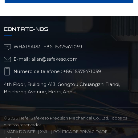
CONTATE-NOS
WHATSAPP :
+86-15375471059
E-mail :
allan@safekeso.com
Número de telefone :
+86 15375471059
4th Floor, Building A13, Gongtou Chuangzhi Tiandi,
Beicheng Avenue, Hefei, Anhui
© 2026 Hefei Safekeso Precision Mechanical Co., Ltd. Todos os
direitos reservados.
|
MAPA DO SITE
|
XML
|
POLÍTICA DE PRIVACIDADE